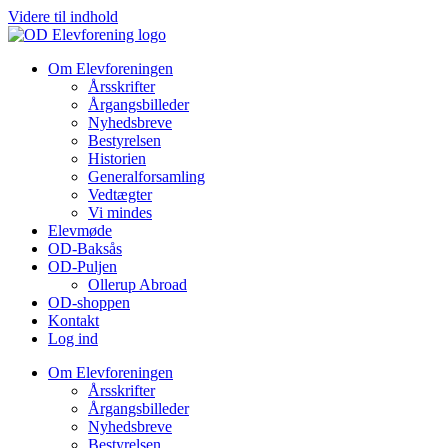
Videre til indhold
Om Elevforeningen
Årsskrifter
Årgangsbilleder
Nyhedsbreve
Bestyrelsen
Historien
Generalforsamling
Vedtægter
Vi mindes
Elevmøde
OD-Baksås
OD-Puljen
Ollerup Abroad
OD-shoppen
Kontakt
Log ind
Om Elevforeningen
Årsskrifter
Årgangsbilleder
Nyhedsbreve
Bestyrelsen