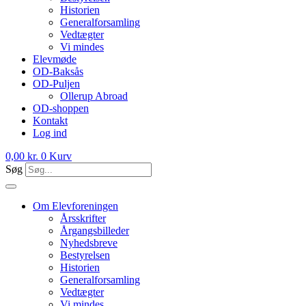
Historien
Generalforsamling
Vedtægter
Vi mindes
Elevmøde
OD-Baksås
OD-Puljen
Ollerup Abroad
OD-shoppen
Kontakt
Log ind
0,00
kr.
0
Kurv
Søg
Om Elevforeningen
Årsskrifter
Årgangsbilleder
Nyhedsbreve
Bestyrelsen
Historien
Generalforsamling
Vedtægter
Vi mindes