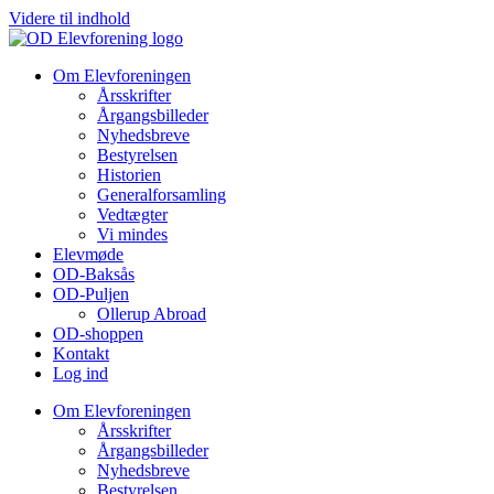
Videre til indhold
Om Elevforeningen
Årsskrifter
Årgangsbilleder
Nyhedsbreve
Bestyrelsen
Historien
Generalforsamling
Vedtægter
Vi mindes
Elevmøde
OD-Baksås
OD-Puljen
Ollerup Abroad
OD-shoppen
Kontakt
Log ind
Om Elevforeningen
Årsskrifter
Årgangsbilleder
Nyhedsbreve
Bestyrelsen