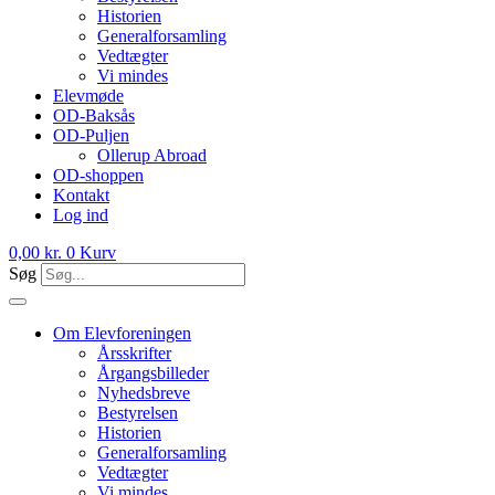
Historien
Generalforsamling
Vedtægter
Vi mindes
Elevmøde
OD-Baksås
OD-Puljen
Ollerup Abroad
OD-shoppen
Kontakt
Log ind
0,00
kr.
0
Kurv
Søg
Om Elevforeningen
Årsskrifter
Årgangsbilleder
Nyhedsbreve
Bestyrelsen
Historien
Generalforsamling
Vedtægter
Vi mindes