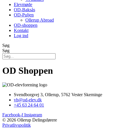
Elevmøde
OD-Baksås
OD-Puljen
Ollerup Abroad
OD-shoppen
Kontakt
Log ind
Søg
Søg
OD Shoppen
Svendborgvej 3, Ollerup, 5762 Vester Skerninge
vh@od-elev.dk
+45 63 24 64 01
Facebook-f
Instagram
© 2026 Ollerup Delingsførere
Privatlivspolitik