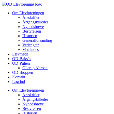
Videre
til
Om Elevforeningen
indhold
Årsskrifter
Årgangsbilleder
Nyhedsbreve
Bestyrelsen
Historien
Generalforsamling
Vedtægter
Vi mindes
Elevmøde
OD-Baksås
OD-Puljen
Ollerup Abroad
OD-shoppen
Kontakt
Log ind
Om Elevforeningen
Årsskrifter
Årgangsbilleder
Nyhedsbreve
Bestyrelsen
Historien