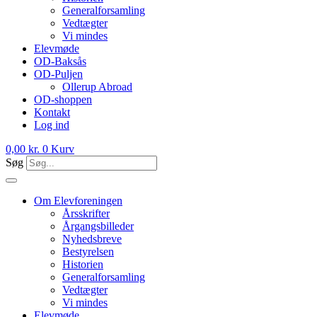
Generalforsamling
Vedtægter
Vi mindes
Elevmøde
OD-Baksås
OD-Puljen
Ollerup Abroad
OD-shoppen
Kontakt
Log ind
0,00
kr.
0
Kurv
Søg
Om Elevforeningen
Årsskrifter
Årgangsbilleder
Nyhedsbreve
Bestyrelsen
Historien
Generalforsamling
Vedtægter
Vi mindes
Elevmøde