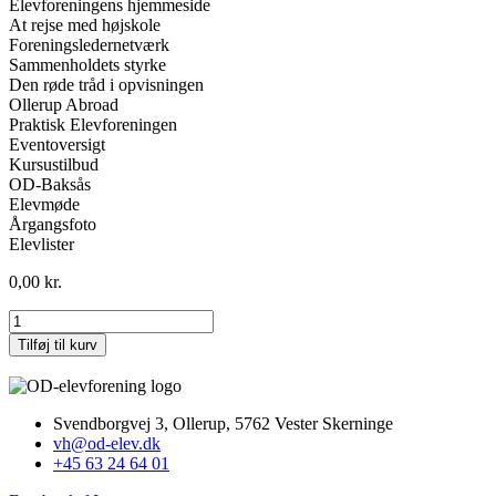
Elevforeningens hjemmeside
At rejse med højskole
Foreningsledernetværk
Sammenholdets styrke
Den røde tråd i opvisningen
Ollerup Abroad
Praktisk Elevforeningen
Eventoversigt
Kursustilbud
OD-Baksås
Elevmøde
Årgangsfoto
Elevlister
0,00
kr.
Årsskrift
2024
Tilføj til kurv
antal
Svendborgvej 3, Ollerup, 5762 Vester Skerninge
vh@od-elev.dk
+45 63 24 64 01