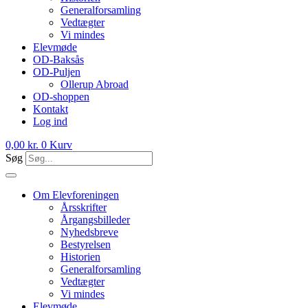
Generalforsamling
Vedtægter
Vi mindes
Elevmøde
OD-Baksås
OD-Puljen
Ollerup Abroad
OD-shoppen
Kontakt
Log ind
0,00
kr.
0
Kurv
Søg
Om Elevforeningen
Årsskrifter
Årgangsbilleder
Nyhedsbreve
Bestyrelsen
Historien
Generalforsamling
Vedtægter
Vi mindes
Elevmøde