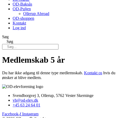
OD-Baksås
OD-Puljen
Ollerup Abroad
OD-shoppen
Kontakt
Log ind
Søg
Søg
Medlemskab 5 år
Du har ikke adgang til denne type medlemsskab.
Kontakt os
hvis du
ønsker at blive medlem.
Svendborgvej 3, Ollerup, 5762 Vester Skerninge
vh@od-elev.dk
+45 63 24 64 01
Facebook-f
Instagram