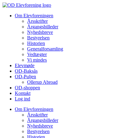
Videre
til
Om Elevforeningen
indhold
Årsskrifter
Årgangsbilleder
Nyhedsbreve
Bestyrelsen
Historien
Generalforsamling
Vedtægter
Vi mindes
Elevmøde
OD-Baksås
OD-Puljen
Ollerup Abroad
OD-shoppen
Kontakt
Log ind
Om Elevforeningen
Årsskrifter
Årgangsbilleder
Nyhedsbreve
Bestyrelsen
Historien